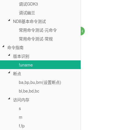
调试GDK3
调试幽兰
NDB基本命令测试
常用命令测试-元命令
常用命令测试-常规
命令指南
版本识别
!uname
断点
ba,bp,bu,bm(设置断点)
bl,be,bd,bc
访问内存
s
m
f,fp