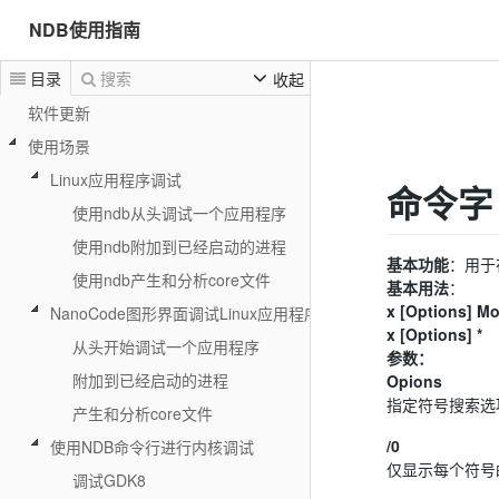
NDB使用指南
目录
搜索
收起
软件更新
使用场景
Linux应用程序调试
命令字
使用ndb从头调试一个应用程序
使用ndb附加到已经启动的进程
基本功能
：用于
使用ndb产生和分析core文件
基本用法
：
x [Options] M
NanoCode图形界面调试Linux应用程序
x [Options] *
从头开始调试一个应用程序
参数：
附加到已经启动的进程
Opions
指定符号搜索选
产生和分析core文件
/0
使用NDB命令行进行内核调试
仅显示每个符号
调试GDK8