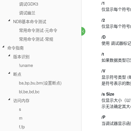
/1
调试GDK3
仅显示每个符号
调试幽兰
/2
NDB基本命令测试
仅显示每个符号的
常用命令测试-元命令
/D
常用命令测试-常规
使用 调试器标
命令指南
/t
版本识别
如果数据类型已
!uname
/V
断点
显示符号类型 
ba,bp,bu,bm(设置断点)
是符号表示的数
bl,be,bd,bc
/s Size
访问内存
仅显示大小（以
示无法确定其大
s
/P
m
当调试器显示函
f,fp