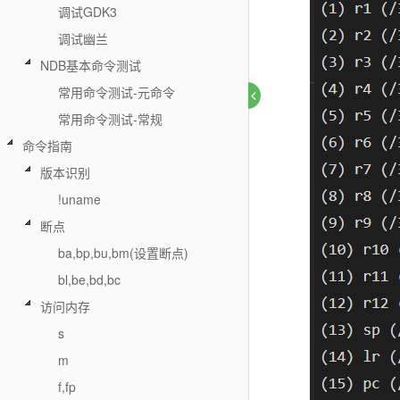
调试GDK3
调试幽兰
NDB基本命令测试
常用命令测试-元命令
常用命令测试-常规
命令指南
版本识别
!uname
断点
ba,bp,bu,bm(设置断点)
bl,be,bd,bc
访问内存
s
m
f,fp