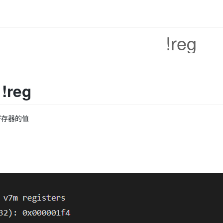
!reg
!reg
寄存器的值