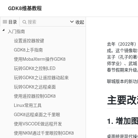
GDK8维基教程
目录
搜索
收起
入门指南
设置遥控器按键
去年（2022
GDK8上手指南
成。这个镜像取
言子（孔子的著
使用MobaXterm操作GDK8
师学业）、武城
玩转GDK8之控制LED
春节假期来升级
玩转GDK8之让遥控器动起来
聊城版本的新功
玩转GDK8之远程桌面
使用遥控器控制GDK8
主要改
Linux常用工具
GDK8远程桌面之千里眼
1. 增
使用VSCODE做远程开发
使用NKM通过千里眼控制GDK8
桌面统是现代操