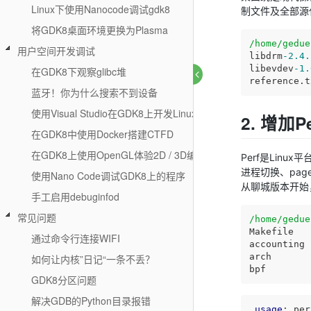
Linux下使用Nanocode调试gdk8
制文件及全部源
将GDK8桌面环境更换为Plasma
/home/gedue
用户空间开发调试
libdrm
-2.4
.
libevdev
-1.
在GDK8下观察glibc堆
reference.t
蓝牙！你为什么搜索不到设备
使用Visual Studio在GDK8上开发Linux应用
2. 增加Pe
在GDK8中使用Docker搭建CTFD
在GDK8上使用OpenGL体验2D / 3D编程
Perf是Linu
进程切换、page
使用Nano Code调试GDK8上的程序
从聊城版本开始，
手工启用debuginfod
常见问题
/home/gedue
Makefile   
通过命令行连接WIFI
accounting 
arch       
如何让内核”日记“一条不丢？
GDK8分区问题
解决GDB的Python目录报错
usage
: per