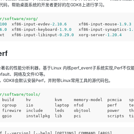
代码，帮助桌面系统的开发者更好的在GDK8上进行学习。
r/software/xorg/
100
  xf86-input-evdev
-2.10
.6
     xf86-input-mouse
-1.9
.3
6
.0
  xf86-input-keyboard
-1.9
.0
   xf86-input-synaptics
-1.
xt   xf86-input-libinput
-0.29
.0
  xorg-server
-1.20
.4
rf
x平台著名的性能分析利器，基于Linux 内核perf_event子系统实现,P
fault、网络及文件IO等。
GDK8会默认安装Perf，并附带Linux常用工具的源代码包。
r/software/tools/
 build     hv          kvm     memory-model  pcmcia   spi
 cgroup    iio         laptop  nfsd          perf     te
 firewire  include     leds    objtool       power    the
f [--version] [--help] [OPTIONS] COMMAND [ARGS]
