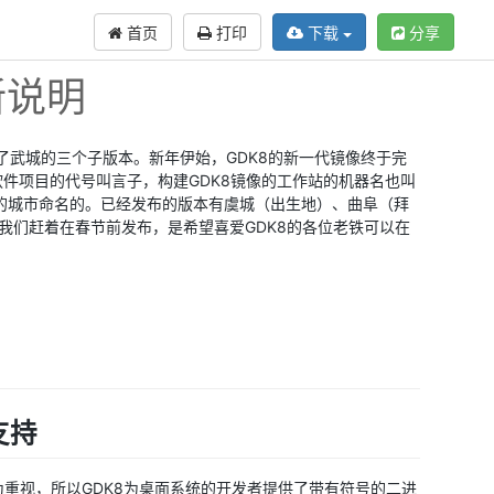
首页
打印
下载
分享
新说明
布了武城的三个子版本。新年伊始，GDK8的新一代镜像终于完
软件项目的代号叫言子，构建GDK8镜像的工作站的机器名也叫
过的城市命名的。已经发布的版本有虞城（出生地）、曲阜（拜
。我们赶着在春节前发布，是希望喜爱GDK8的各位老铁可以在
支持
为重视，所以GDK8为桌面系统的开发者提供了带有符号的二进