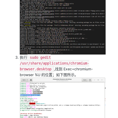
执行
sudo gedit
/usr/share/applications/chromium-
,找到 Exec=chromium-
browser.desktop
browser %U 的位置；如下图所示。